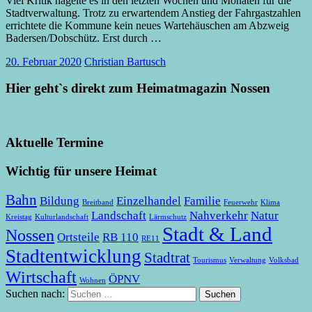
Viel Kritik hagelte es in den letzten Wochen und Monaten für die
Stadtverwaltung. Trotz zu erwartendem Anstieg der Fahrgastzahlen
errichtete die Kommune kein neues Wartehäuschen am Abzweig
Badersen/Dobschütz. Erst durch
…
20. Februar 2020
Christian Bartusch
Hier geht`s direkt zum Heimatmagazin Nossen
Aktuelle Termine
Wichtig für unsere Heimat
Bahn
Bildung
Einzelhandel
Familie
Breitband
Feuerwehr
Klima
Landschaft
Nahverkehr
Natur
Kreistag
Kulturlandschaft
Lärmschutz
Stadt & Land
Nossen
Ortsteile
RB 110
RE11
Stadtentwicklung
Stadtrat
Tourismus
Verwaltung
Volksbad
Wirtschaft
ÖPNV
Wohnen
Suchen nach:
Suchen