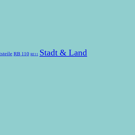
Stadt & Land
tsteile
RB 110
RE11