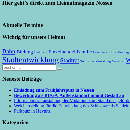
Hier geht`s direkt zum Heimatmagazin Nossen
Aktuelle Termine
Wichtig für unsere Heimat
Bahn
Bildung
Einzelhandel
Familie
Breitband
Feuerwehr
Klima
Kreistag
Stadtentwicklung
W
Stadtrat
Tourismus
Verwaltung
Volksbad
Suchen
Suchen
nach:
Neueste Beiträge
Einladung zum Frühjahrsputz in Nossen
Bewerbung als BUGA-Außenstandort nimmt Gestalt an
Informationsveranstaltung der Vodafone zum Stand des geförd
Weichenstellung für die Entwicklung des Schlossareals Schleini
Parkputz in Heynitz
Kategorien